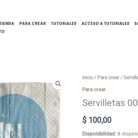
TIENDA
PARA CREAR
TUTORIALES
ACCESO A TUTORIALES
S
TO
Servilletas
Inicio
/
Para crear
/ Servil
003
Para crear
cantidad
Servilletas 0
$
100,00
Disponibilidad:
8 dispon