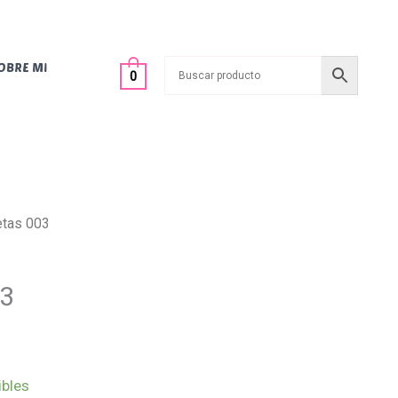
OBRE MI
0
letas 003
03
ibles