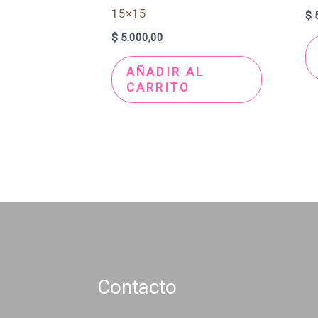
15×15
$
5
$
5.000,00
AÑADIR AL
CARRITO
Contacto