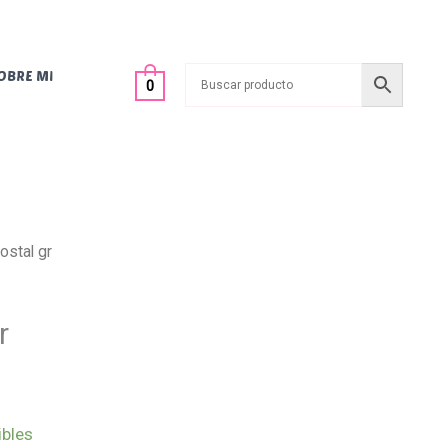
OBRE MI
0
ostal gr
r
ibles