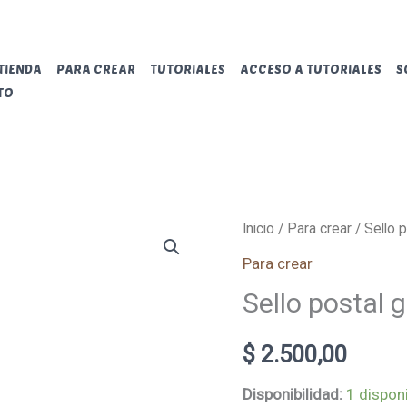
TIENDA
PARA CREAR
TUTORIALES
ACCESO A TUTORIALES
S
TO
Sello
Inicio
/
Para crear
/ Sello p
postal
Para crear
gr
Sello postal g
cantidad
$
2.500,00
Disponibilidad:
1 dispon