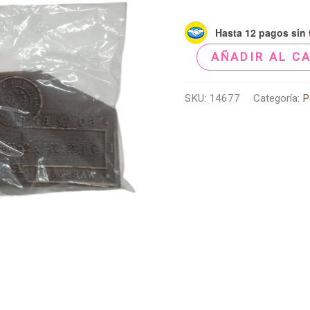
Hasta 12 pagos sin t
AÑADIR AL C
SKU:
14677
Categoría:
P