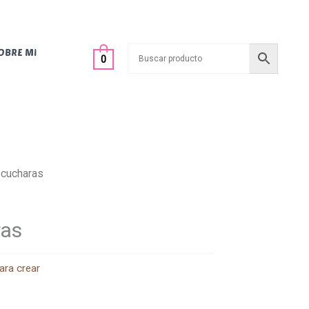
OBRE MI
0
 cucharas
ras
ara crear