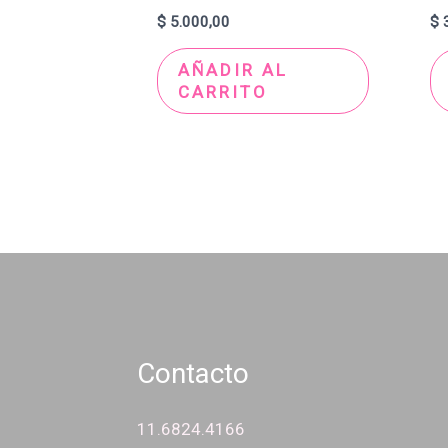
$
5.000,00
$
3
AÑADIR AL
CARRITO
Contacto
11.6824.4166